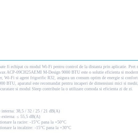
ate fi echipat cu modul Wi-Fi pentru control de la distanta prin aplicatie. Pret
vax ACP-09CH25AEMI M-Design 9000 BTU este o solutie eficienta si moderna pen
r, Wi-Fi si agent frigorific R32, asigura un consum optim de energie si confort s
00 BTU, aparatul este recomandat pentru incaperi de dimensiuni mici si medii, o
curatare si modul Sleep contribuie la o utilizare comoda si eficienta zi de zi.
 interna: 38,5 / 32 / 25 / 21 dB(A)
e externa: ≤ 55,5 dB(A)
ionare la racire: -15°C pana la +50°C
ionare la incalzire: -15°C pana la +30°C