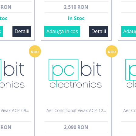
5 RON
2,510 RON
Stoc
In Stoc
s
Detalii
Adauga in cos
Detalii
Adaug
NOU
NOU
 Vivax ACP-09...
Aer Conditionat Vivax ACP-12...
Aer Co
0 RON
2,090 RON