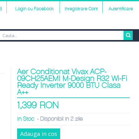
)
Login cu Facebook
Inregistrare Cont
Autentificare
Aer Conditionat Vivax ACP-
09CH25AEMI M-Design R32 Wi-Fi
Ready Inverter 9000 BTU Clasa
A++
1,399 RON
In Stoc
- Disponibil in 2 zile
Adauga in cos