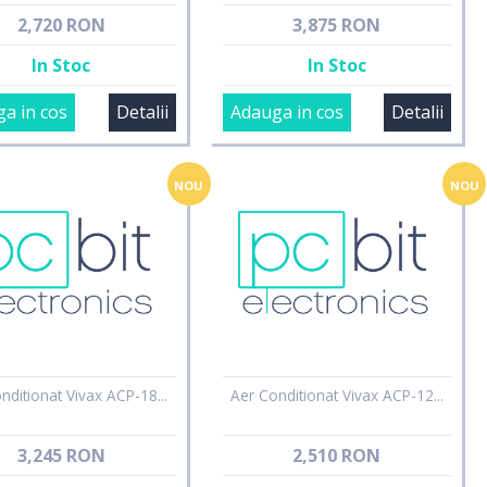
2,720 RON
3,875 RON
In Stoc
In Stoc
a in cos
Detalii
Adauga in cos
Detalii
NOU
NOU
nditionat Vivax ACP-18...
Aer Conditionat Vivax ACP-12...
3,245 RON
2,510 RON