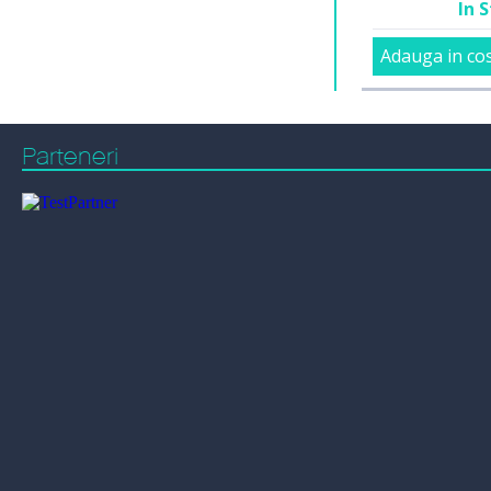
In 
Adauga in co
Parteneri