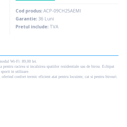
Cod produs:
ACP-09CH25AEMI
Garantie:
36 Luni
Pretul include:
TVA
 modul Wi-Fi: 89,00 lei.
tru racirea si incalzirea spatiilor rezidentiale sau de birou. Echipat
porit in utilizare.
ferind confort termic eficient atat pentru locuinte, cat si pentru birouri.