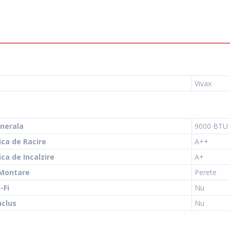
Vivax
nerala
9000 BTU
ica de Racire
A++
ca de Incalzire
A+
 Montare
Perete
-Fi
Nu
nclus
Nu