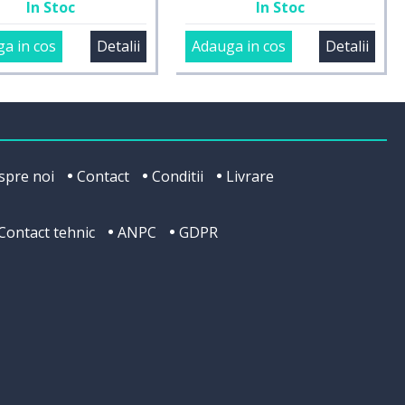
In Stoc
In Stoc
a in cos
Detalii
Adauga in cos
Detalii
spre noi
Contact
Conditii
Livrare
Contact tehnic
ANPC
GDPR