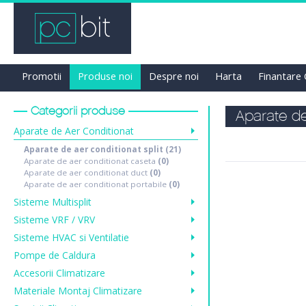
Promotii
Produse noi
Despre noi
Harta
Finantare
Categorii produse
Aparate de
Aparate de Aer Conditionat
Aparate de aer conditionat split
(21)
Aparate de aer conditionat caseta
(0)
Aparate de aer conditionat duct
(0)
Aparate de aer conditionat portabile
(0)
Sisteme Multisplit
Sisteme VRF / VRV
Sisteme HVAC si Ventilatie
Pompe de Caldura
Accesorii Climatizare
Materiale Montaj Climatizare