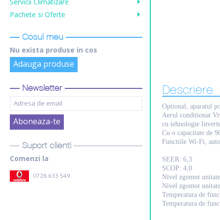
Servicii Climatizare
Pachete si Oferte
Cosul meu
Nu exista produse in cos
Adauga produse
Newsletter
Descriere
Optional, aparatul po
Aerul conditionat Vi
cu tehnologie Inverte
Cu o capacitate de 90
Functiile Wi-Fi, auto
Suport clienti
Comenzi la
SEER: 6,3
SCOP: 4,0
0728 633 549
Nivel zgomot unitate
Nivel zgomot unitat
Temperatura de funct
Temperatura de funct