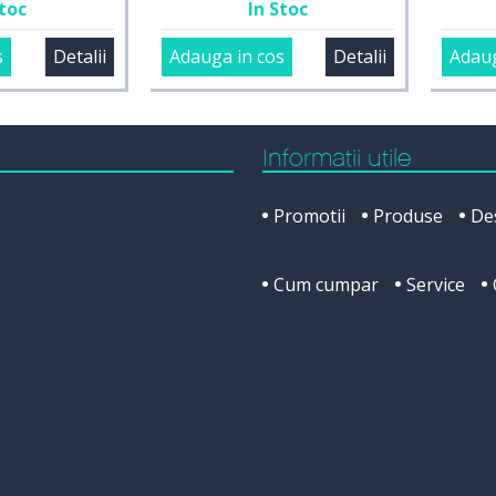
Stoc
In Stoc
s
Detalii
Adauga in cos
Detalii
Adaug
Informatii utile
Promotii
Produse
De
Cum cumpar
Service