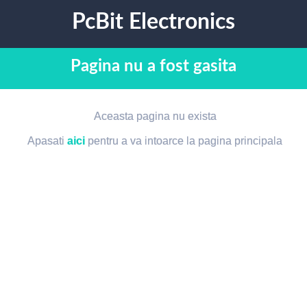
PcBit Electronics
Pagina nu a fost gasita
Aceasta pagina nu exista
Apasati
aici
pentru a va intoarce la pagina principala