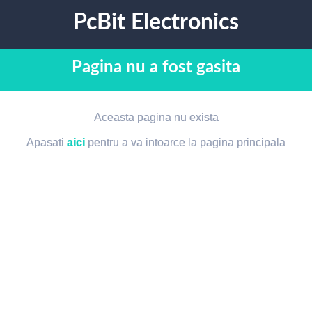
PcBit Electronics
Pagina nu a fost gasita
Aceasta pagina nu exista
Apasati
aici
pentru a va intoarce la pagina principala