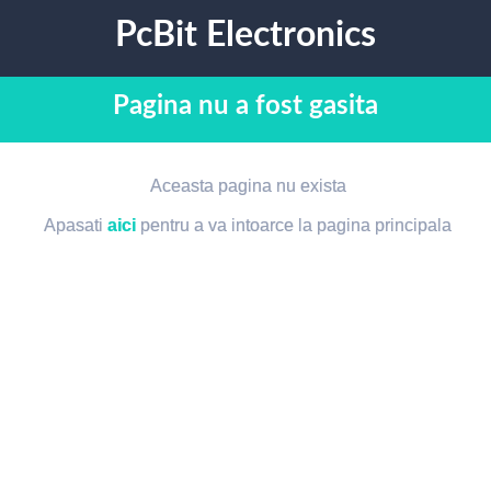
PcBit Electronics
Pagina nu a fost gasita
Aceasta pagina nu exista
Apasati
aici
pentru a va intoarce la pagina principala