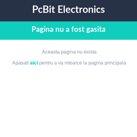
PcBit Electronics
Pagina nu a fost gasita
Aceasta pagina nu exista
Apasati
aici
pentru a va intoarce la pagina principala