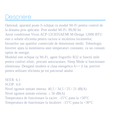
Descriere
Optional, aparatul poate fi echipat cu modul Wi-Fi pentru control de
la distanta prin aplicatie. Pret modul Wi-Fi: 89,00 lei.
Aerul conditionat Vivax ACP-12CH35AEMI M-Design 12000 BTU
este o solutie eficienta pentru racirea si incalzirea locuintelor,
birourilor sau spatiilor comerciale de dimensiuni medii. Tehnologia
Inverter ajuta la mentinerea unei temperaturi constante, cu un consum
optim de energie.
Modelul este echipat cu Wi-Fi, agent frigorific R32 si functii utile
pentru confort zilnic, precum autocuratare, Sleep Mode si functionare
silentioasa. Designul modern si clasa energetica A++ il fac potrivit
pentru utilizare eficienta pe tot parcursul anului.
SEER: 6,1
SCOP: 4,0
Nivel zgomot unitate interna: 40,5 / 34,5 / 25 / 21 dB(A)
Nivel zgomot unitate externa: ≤ 56 dB(A)
Temperatura de functionare la racire: -15°C pana la +50°C
Temperatura de functionare la incalzire: -15°C pana la +30°C