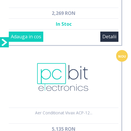
2,269 RON
In Stoc
Adauga in cos
Detalii
NOU
Aer Conditionat Vivax ACP-12...
5,135 RON