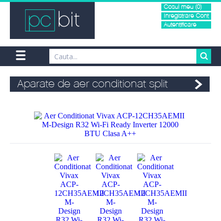
Cosul meu (0)
Inregistrare Cont
Autentificare
Aparate de aer conditionat split