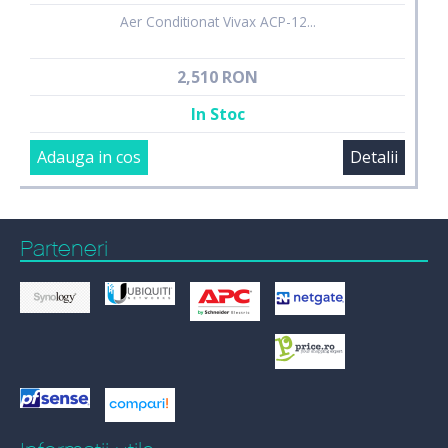
Aer Conditionat Vivax ACP-12...
2,510 RON
In Stoc
Adauga in cos
Detalii
Parteneri