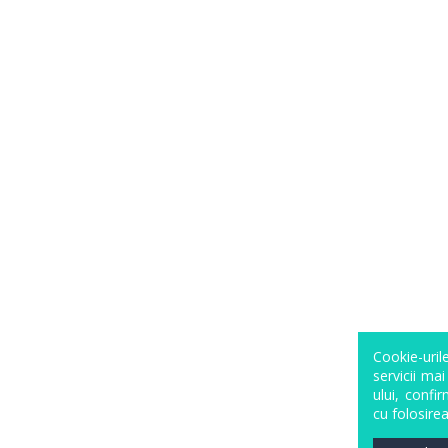
Cookie-uri
servicii mai
ului, confi
cu folosirea