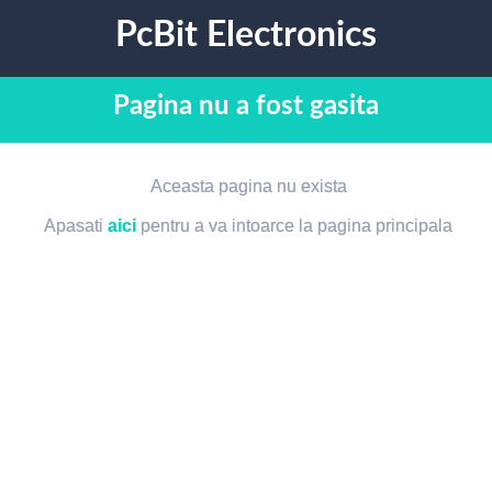
PcBit Electronics
Pagina nu a fost gasita
Aceasta pagina nu exista
Apasati
aici
pentru a va intoarce la pagina principala