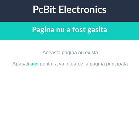
PcBit Electronics
Pagina nu a fost gasita
Aceasta pagina nu exista
Apasati
aici
pentru a va intoarce la pagina principala