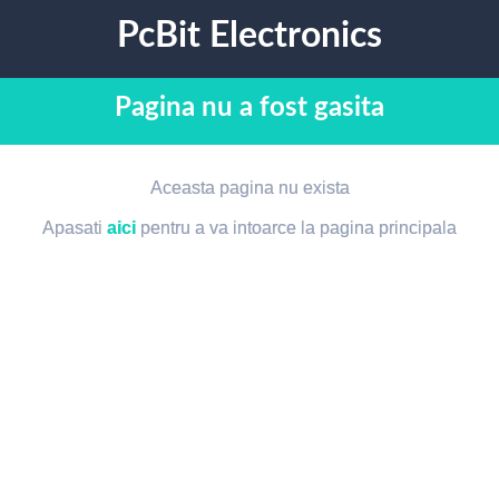
PcBit Electronics
Pagina nu a fost gasita
Aceasta pagina nu exista
Apasati
aici
pentru a va intoarce la pagina principala