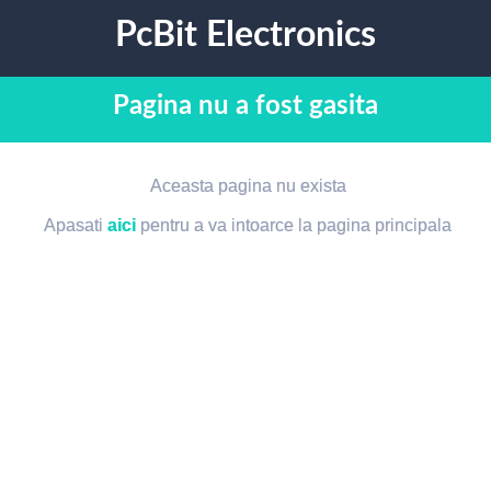
PcBit Electronics
Pagina nu a fost gasita
Aceasta pagina nu exista
Apasati
aici
pentru a va intoarce la pagina principala