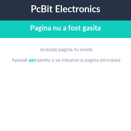
PcBit Electronics
Pagina nu a fost gasita
Aceasta pagina nu exista
Apasati
aici
pentru a va intoarce la pagina principala